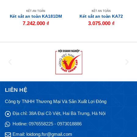
KÉT AN TOÀN
KÉT AN TOÀN
Két sắt an toàn KA181DM
Két sắt an toàn KA72
7.242.000
₫
3.075.000
₫
LIÊN HỆ
Công ty TNHH Thương Mại Và Sản Xuất Lợi Đông
Địa chỉ:
38A Đại Cồ Việt, Hai Bà Trưng, Hà Nội
Hotline:
0976558225 - 0973018886
Email:
loidong.fsr@gmail.com