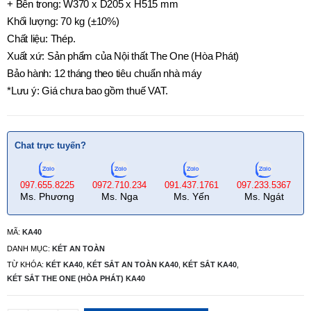
+ Bên trong: W370 x D205 x H515 mm
Khối lượng: 70 kg (±10%)
Chất liệu: Thép.
Xuất xứ: Sản phẩm của Nội thất The One (Hòa Phát)
Bảo hành: 12 tháng theo tiêu chuẩn nhà máy
*Lưu ý: Giá chưa bao gồm thuế VAT.
Chat trực tuyến?
097.655.8225
0972.710.234
091.437.1761
097.233.5367
Ms. Phương
Ms. Nga
Ms. Yến
Ms. Ngát
MÃ:
KA40
DANH MỤC:
KÉT AN TOÀN
TỪ KHÓA:
KÉT KA40
,
KÉT SẮT AN TOÀN KA40
,
KÉT SẮT KA40
,
KÉT SẮT THE ONE (HÒA PHÁT) KA40