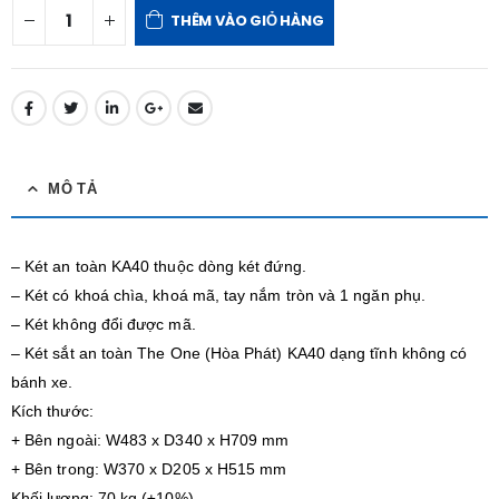
THÊM VÀO GIỎ HÀNG
MÔ TẢ
– Két an toàn KA40 thuộc dòng két đứng.
– Két có khoá chìa, khoá mã, tay nắm tròn và 1 ngăn phụ.
– Két không đổi được mã.
– Két sắt an toàn The One (Hòa Phát) KA40 dạng tĩnh không có
bánh xe.
Kích thước:
+ Bên ngoài: W483 x D340 x H709 mm
+ Bên trong: W370 x D205 x H515 mm
Khối lượng: 70 kg (±10%)