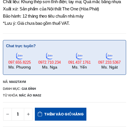
Chất liệu: Khung thép sơn tĩnh điện; tay mạ; Quả mắc bằng nhựa
Xuất xứ: Sản phẩm của Nội thất The One (Hòa Phát)
Bảo hành: 12 tháng theo tiêu chuẩn nhà máy
*Lưu ý: Giá chưa bao gồm thuế VAT.
Chat trực tuyến?
097.655.8225
0972.710.234
091.437.1761
097.233.5367
Ms. Phương
Ms. Nga
Ms. Yến
Ms. Ngát
MÃ:
MA02TAYM
DANH MỤC:
GIA ĐÌNH
TỪ KHÓA:
MẮC ÁO MA02
THÊM VÀO GIỎ HÀNG