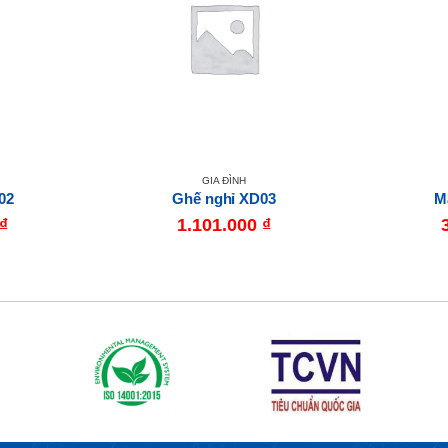
GIA ĐÌNH
02
Ghế nghỉ XD03
M
₫
1.101.000
₫