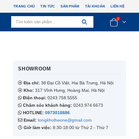
TRANG CHỦ
TIN TỨC
SẢN PHẨM
TÀI KHOẢN
LIÊN HỆ
0
SHOWROOM​
Địa chỉ:
38 Đại Cồ Việt, Hai Bà Trưng, Hà Nội
Kho:
317 Vĩnh Hưng, Hoàng Mai, Hà Nội
Điện thoại:
0243.758.5555
Chăm sóc khách hàng:
0243.974.6673
HOTLINE:
0973018886
Email:
tongkhotheone@gmail.com
Giờ làm việc:
8:30-18:00 từ Thứ 2 - Thứ 7