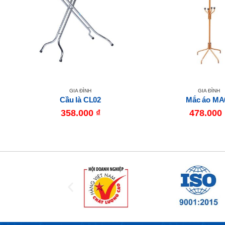
GIA ĐÌNH
GIA ĐÌNH
Cầu là CL02
Mắc áo MA
358.000
₫
478.000