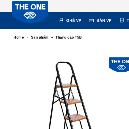
GHẾ VP
BÀN VP
Home
»
Sản phẩm
»
Thang gấp T5B