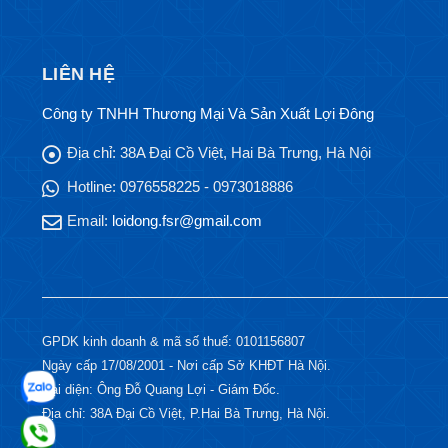
LIÊN HỆ
Công ty TNHH Thương Mại Và Sản Xuất Lợi Đông
Địa chỉ:
38A Đại Cồ Việt, Hai Bà Trưng, Hà Nội
Hotline:
0976558225 - 0973018886
Email:
loidong.fsr@gmail.com
GPDK kinh doanh & mã số thuế: 0101156807
Ngày cấp 17/08/2001 - Nơi cấp Sở KHĐT Hà Nội.
Đại diện: Ông Đỗ Quang Lợi - Giám Đốc.
Địa chỉ: 38A Đại Cồ Việt, P.Hai Bà Trưng, Hà Nội.