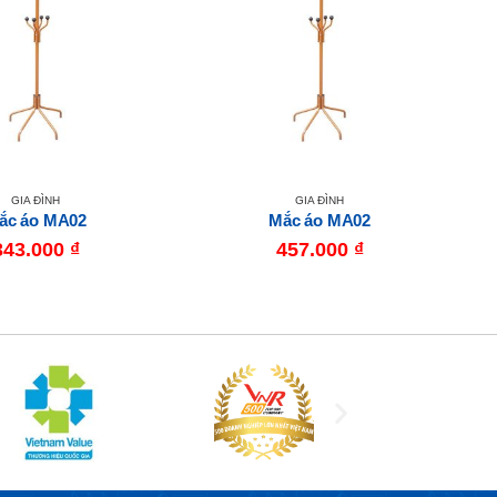
GIA ĐÌNH
GIA ĐÌNH
ắc áo MA02
Mắc áo MA02
343.000
₫
457.000
₫