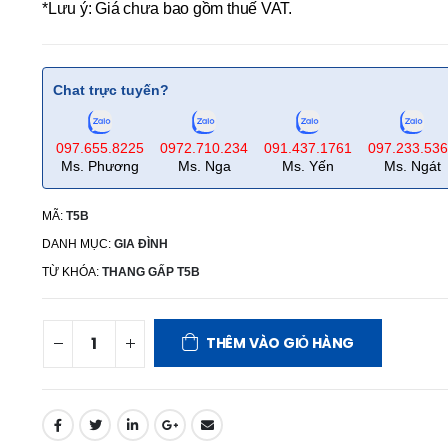
*Lưu ý: Giá chưa bao gồm thuế VAT.
Chat trực tuyến?
097.655.8225
0972.710.234
091.437.1761
097.233.53
Ms. Phương
Ms. Nga
Ms. Yến
Ms. Ngát
MÃ:
T5B
DANH MỤC:
GIA ĐÌNH
TỪ KHÓA:
THANG GẤP T5B
THÊM VÀO GIỎ HÀNG