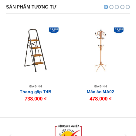
SẢN PHẨM TƯƠNG TỰ
GIA ĐÌNH
GIA ĐÌNH
Thang gấp T4B
Mắc áo MA02
738.000
₫
478.000
₫