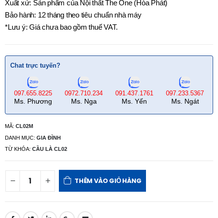
Xuất xứ: Sản phẩm của Nội thất The One (Hòa Phát)
Bảo hành: 12 tháng theo tiêu chuẩn nhà máy
*Lưu ý: Giá chưa bao gồm thuế VAT.
Chat trực tuyến?
097.655.8225
0972.710.234
091.437.1761
097.233.5367
Ms. Phương
Ms. Nga
Ms. Yến
Ms. Ngát
MÃ:
CL02M
DANH MỤC:
GIA ĐÌNH
TỪ KHÓA:
CẦU LÀ CL02
THÊM VÀO GIỎ HÀNG