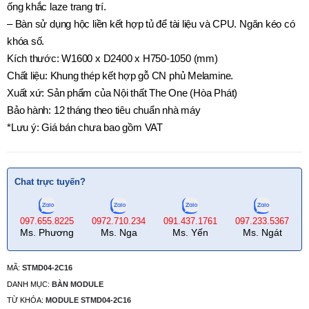
ống khắc laze trang trí.
– Bàn sử dụng hộc liền kết hợp tủ để tài liệu và CPU. Ngăn kéo có
khóa số.
Kích thước: W1600 x D2400 x H750-1050 (mm)
Chất liệu: Khung thép kết hợp gỗ CN phủ Melamine.
Xuất xứ: Sản phẩm của Nội thất The One (Hòa Phát)
Bảo hành: 12 tháng theo tiêu chuẩn nhà máy
*Lưu ý: Giá bán chưa bao gồm VAT
Chat trực tuyến?
097.655.8225
0972.710.234
091.437.1761
097.233.5367
Ms. Phương
Ms. Nga
Ms. Yến
Ms. Ngát
MÃ:
STMD04-2C16
DANH MỤC:
BÀN MODULE
TỪ KHÓA:
MODULE STMD04-2C16