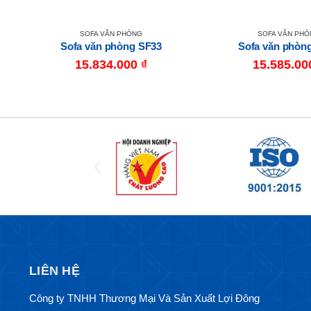
SOFA VĂN PHÒNG
SOFA VĂN PH
a Văn Phòng The One (Hòa Phát) SF708
Sofa văn phòng SF33
Sofa văn phòn
15.834.000
₫
15.585.0
LIÊN HỆ
Công ty TNHH Thương Mại Và Sản Xuất Lợi Đông