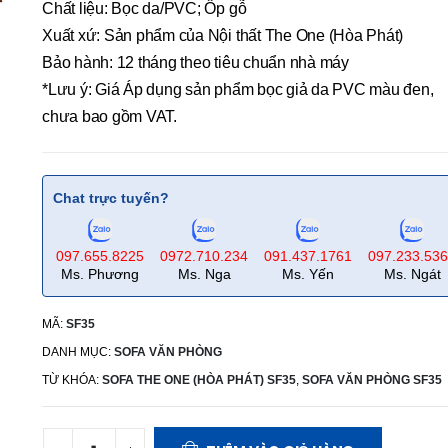
Chất liệu: Bọc da/PVC; Ốp gỗ
Xuất xứ: Sản phẩm của Nội thất The One (Hòa Phát)
Bảo hành: 12 tháng theo tiêu chuẩn nhà máy
*Lưu ý: Giá Áp dụng sản phẩm bọc giả da PVC màu đen,
chưa bao gồm VAT.
Chat trực tuyến?
097.655.8225
0972.710.234
091.437.1761
097.233.53
Ms. Phương
Ms. Nga
Ms. Yến
Ms. Ngát
MÃ:
SF35
DANH MỤC:
SOFA VĂN PHÒNG
TỪ KHÓA:
SOFA THE ONE (HÒA PHÁT) SF35
,
SOFA VĂN PHÒNG SF35