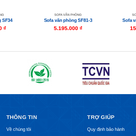
ÒNG
SOFA VĂN PHÒNG
SO
g SF34
Sofa văn phòng SF81-3
Sofa 
00
₫
5.195.000
₫
15
THÔNG TIN
TRỢ GIÚP
Về chúng tôi
Quy định bảo hành