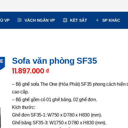
TỦ VP
VÁCH NGĂN VP
KÉT SẮT
SP KHÁC
Sofa văn phòng SF35
11.897.000
₫
– Bộ ghế sofa The One (Hòa Phát) SF35 phong cách hiện đ
cao cấp.
– Bộ ghế gồm có 01 ghế băng, 02 ghế đơn.
Kích thước:
Ghế đơn SF35-1: W750 x D780 x H830 (mm).
Ghế băng SF35-3: W1750 x D780 x H830 (mm).