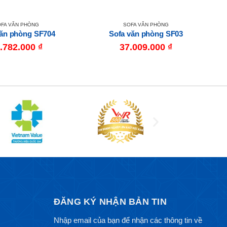
FA VĂN PHÒNG
SOFA VĂN PHÒNG
văn phòng SF704
Sofa văn phòng SF03
.782.000
₫
37.009.000
₫
ĐĂNG KÝ NHẬN BẢN TIN
Nhập email của bạn để nhận các thông tin về