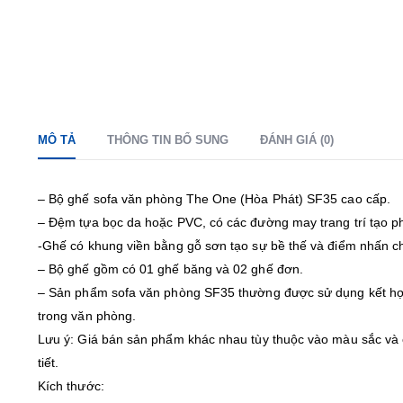
MÔ TẢ
THÔNG TIN BỔ SUNG
ĐÁNH GIÁ (0)
– Bộ ghế sofa văn phòng The One (Hòa Phát) SF35 cao cấp.
– Đệm tựa bọc da hoặc PVC, có các đường may trang trí tạo p
-Ghế có khung viền bằng gỗ sơn tạo sự bề thế và điểm nhấn 
– Bộ ghế gồm có 01 ghế băng và 02 ghế đơn.
– Sản phẩm sofa văn phòng SF35 thường được sử dụng kết hợp
trong văn phòng.
Lưu ý: Giá bán sản phẩm khác nhau tùy thuộc vào màu sắc và ch
tiết.
Kích thước: