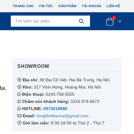
TRANG CHỦ
TIN TỨC
SẢN PHẨM
TÀI KHOẢN
LIÊN HỆ
0
SHOWROOM​
Địa chỉ:
38 Đại Cồ Việt, Hai Bà Trưng, Hà Nội
Kho:
317 Vĩnh Hưng, Hoàng Mai, Hà Nội
ại,
Điện thoại:
0243.758.5555
Chăm sóc khách hàng:
0243.974.6673
HOTLINE:
0973018886
Email:
tongkhotheone@gmail.com
Giờ làm việc:
8:30-18:00 từ Thứ 2 - Thứ 7