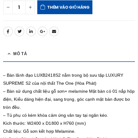
THÊM VÀO GIỎ HÀNG
MÔ TẢ
– Bàn lãnh đạo LUXB2418S2 nằm trong bộ sưu tập LUXURY
SUPREME S2 của nội thất The One (Hòa Phát)
– Bàn sử dụng chất liệu gỗ sơn+ melamine Mặt bàn có 01 nắp hộp
điện, Kiểu dáng hiện đại, sang trọng, góc cạnh mặt bàn được bo
tròn đều.
– Tủ phụ có kèm khóa cảm ứng vân tay tại ngăn kéo.
Kích thước: W2400 x D1800 x H760 (mm)
Chất liệu: Gỗ sơn kết hợp Melamine.