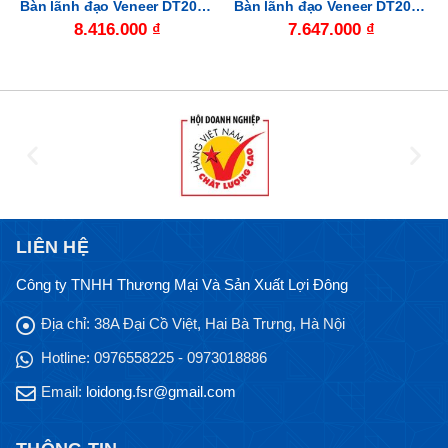
Bàn lãnh đạo Veneer DT2010V15
Bàn lãnh đạo Veneer DT2010V12
8.416.000
₫
7.647.000
₫
LIÊN HỆ
Công ty TNHH Thương Mại Và Sản Xuất Lợi Đông
Địa chỉ:
38A Đại Cồ Việt, Hai Bà Trưng, Hà Nội
Hotline:
0976558225 - 0973018886
Email:
loidong.fsr@gmail.com