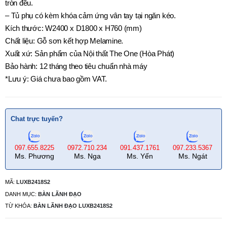
tròn đều.
– Tủ phụ có kèm khóa cảm ứng vân tay tại ngăn kéo.
Kích thước: W2400 x D1800 x H760 (mm)
Chất liệu: Gỗ sơn kết hợp Melamine.
Xuất xứ: Sản phẩm của Nội thất The One (Hòa Phát)
Bảo hành: 12 tháng theo tiêu chuẩn nhà máy
*Lưu ý: Giá chưa bao gồm VAT.
Chat trực tuyến?
097.655.8225
0972.710.234
091.437.1761
097.233.5367
Ms. Phương
Ms. Nga
Ms. Yến
Ms. Ngát
MÃ:
LUXB2418S2
DANH MỤC:
BÀN LÃNH ĐẠO
TỪ KHÓA:
BÀN LÃNH ĐẠO LUXB2418S2