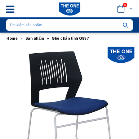
0
Home
»
Sản phẩm
»
Ghế chân tĩnh G897