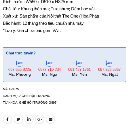
Kích thước: W550 x D510 x H825 mm
Chất liệu: Khung thép mạ; Tựa nhựa; Đệm bọc vải
Xuất xứ: Sản phẩm của Nội thất The One (Hòa Phát)
Bảo hành: 12 tháng theo tiêu chuẩn nhà máy
*Lưu ý: Giá chưa bao gồm VAT.
Chat trực tuyến?
097.655.8225
0972.710.234
091.437.1761
097.233.5367
Ms. Phương
Ms. Nga
Ms. Yến
Ms. Ngát
MÃ:
G897S
DANH MỤC:
GHẾ HỘI TRƯỜNG
TỪ KHÓA:
GHẾ HỘI TRƯỜNG G897