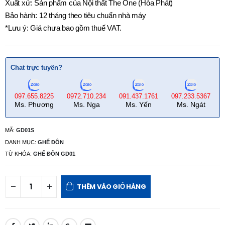
Xuất xứ: Sản phẩm của Nội thất The One (Hòa Phát)
Bảo hành: 12 tháng theo tiêu chuẩn nhà máy
*Lưu ý: Giá chưa bao gồm thuế VAT.
Chat trực tuyến?
097.655.8225
0972.710.234
091.437.1761
097.233.5367
Ms. Phương
Ms. Nga
Ms. Yến
Ms. Ngát
MÃ:
GD01S
DANH MỤC:
GHẾ ĐÔN
TỪ KHÓA:
GHẾ ĐÔN GD01
THÊM VÀO GIỎ HÀNG