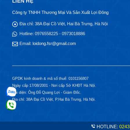
LIÊN HỆ
Công ty TNHH Thương Mại Và Sản Xuất Lợi Đông
Địa chỉ:
38A Đại Cồ Việt, Hai Bà Trưng, Hà Nội
Hotline:
0976558225 - 0973018886
Email:
loidong.fsr@gmail.com
GPDK kinh doanh & mã số thuế: 0101156807
Ngày cấp 17/08/2001 - Nơi cấp Sở KHĐT Hà Nội.
Đại diện: Ông Đỗ Quang Lợi - Giám Đốc.
Địa chỉ: 38A Đại Cồ Việt, P.Hai Bà Trưng, Hà Nội.
HOTLINE:
0243