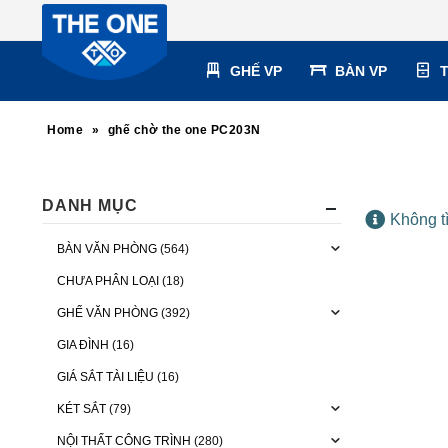
GHẾ VP
BÀN VP
Home
»
ghế chờ the one PC203N
DANH MỤC
Không t
BÀN VĂN PHÒNG
(564)
CHƯA PHÂN LOẠI
(18)
GHẾ VĂN PHÒNG
(392)
GIA ĐÌNH
(16)
GIÁ SẮT TÀI LIỆU
(16)
KÉT SẮT
(79)
NỘI THẤT CÔNG TRÌNH
(280)