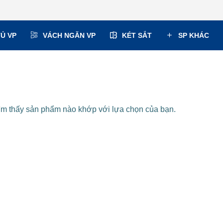
TỦ VP
VÁCH NGĂN VP
KÉT SẮT
SP KHÁC
ìm thấy sản phẩm nào khớp với lựa chọn của bạn.