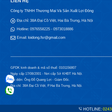
LIÊN HỆ
Công ty TNHH Thương Mại Và Sản Xuất Lợi Đông
Địa chỉ:
38A Đại Cồ Việt, Hai Bà Trưng, Hà Nội
Hotline:
0976558225 - 0973018886
Email:
loidong.fsr@gmail.com
GPDK kinh doanh & mã số thuế: 0101156807
Ngày cấp 17/08/2001 - Nơi cấp Sở KHĐT Hà Nội.
Đại diện: Ông Đỗ Quang Lợi - Giám Đốc.
Địa chỉ: 38A Đại Cồ Việt, P.Hai Bà Trưng, Hà Nội.
HOTLINE:
0243