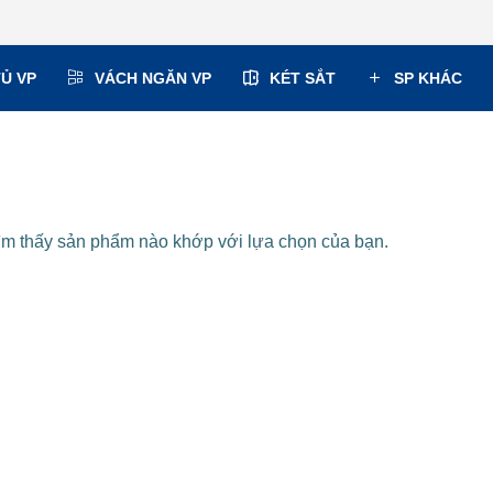
TỦ VP
VÁCH NGĂN VP
KÉT SẮT
SP KHÁC
ìm thấy sản phẩm nào khớp với lựa chọn của bạn.