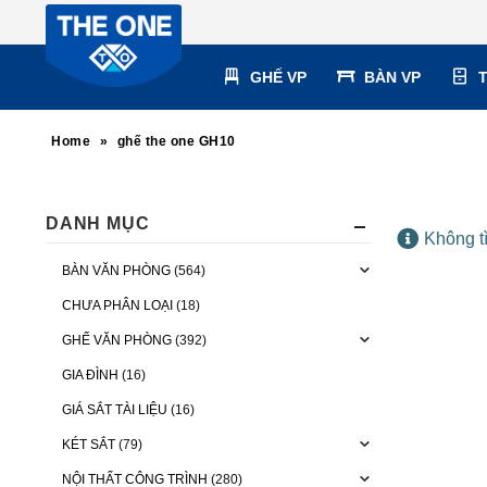
GHẾ VP
BÀN VP
Home
»
ghế the one GH10
DANH MỤC
Không t
BÀN VĂN PHÒNG
(564)
CHƯA PHÂN LOẠI
(18)
GHẾ VĂN PHÒNG
(392)
GIA ĐÌNH
(16)
GIÁ SẮT TÀI LIỆU
(16)
KÉT SẮT
(79)
NỘI THẤT CÔNG TRÌNH
(280)