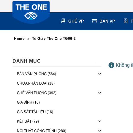
GHẾ VP
BÀN VP
Home
»
Tủ Giày The One TG06-2
DANH MỤC
Không t
BÀN VĂN PHÒNG
(564)
CHƯA PHÂN LOẠI
(18)
GHẾ VĂN PHÒNG
(392)
GIA ĐÌNH
(16)
GIÁ SẮT TÀI LIỆU
(16)
KÉT SẮT
(79)
NỘI THẤT CÔNG TRÌNH
(280)