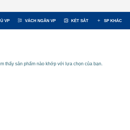
TỦ VP
VÁCH NGĂN VP
KÉT SẮT
SP KHÁC
ìm thấy sản phẩm nào khớp với lựa chọn của bạn.