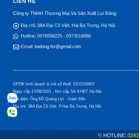
LIÊN HỆ
Công ty TNHH Thương Mại Và Sản Xuất Lợi Đông
Địa chỉ:
38A Đại Cồ Việt, Hai Bà Trưng, Hà Nội
Hotline:
0976558225 - 0973018886
Email:
loidong.fsr@gmail.com
GPDK kinh doanh & mã số thuế: 0101156807
Ngày cấp 17/08/2001 - Nơi cấp Sở KHĐT Hà Nội.
Đại diện: Ông Đỗ Quang Lợi - Giám Đốc.
Địa chỉ: 38A Đại Cồ Việt, P.Hai Bà Trưng, Hà Nội.
HOTLINE:
0243